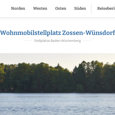
Norden
Westen
Osten
Süden
Reiseber
Wohnmobilstellplatz Zossen-Wünsdorf
Stellplätze Baden-Würtemberg