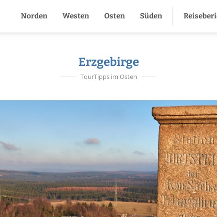
Norden
Westen
Osten
Süden
Reiseber
Erzgebirge
TourTipps im Osten