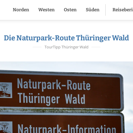
Norden
Westen
Osten
Süden
Reiseber
Die Naturpark-Route Thüringer Wald
TourTipp Thüringer Wald