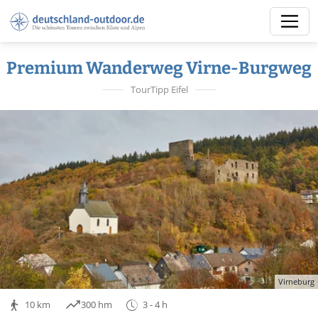
Premium Wanderweg Virne-Burgweg
TourTipp Eifel
Virneburg
10 km
300 hm
3 - 4 h