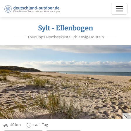
Sylt - Ellenbogen
TourTipps Nordseeküste Schleswig-Holstein
Sylt
40 km
ca. 1 Tag