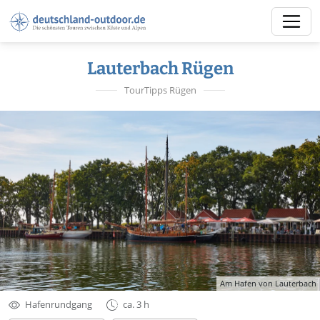
Lauterbach Rügen
TourTipps Rügen
Am Hafen von Lauterbach
Hafenrundgang
ca. 3 h