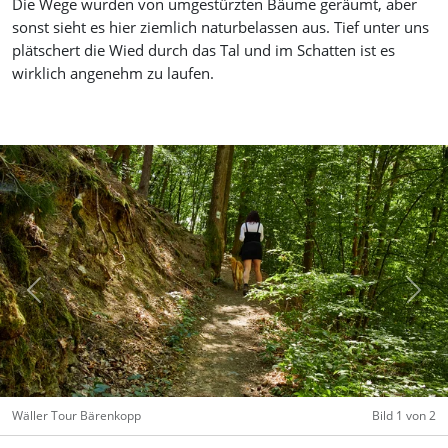
Die Wege wurden von umgestürzten Bäume geräumt, aber
sonst sieht es hier ziemlich naturbelassen aus. Tief unter uns
plätschert die Wied durch das Tal und im Schatten ist es
wirklich angenehm zu laufen.
Previous
Next
Wäller Tour Bärenkopp
Bild 1 von 2