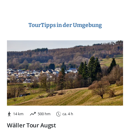
TourTipps in der Umgebung
14 km
500 hm
ca. 4 h
Wäller Tour Augst